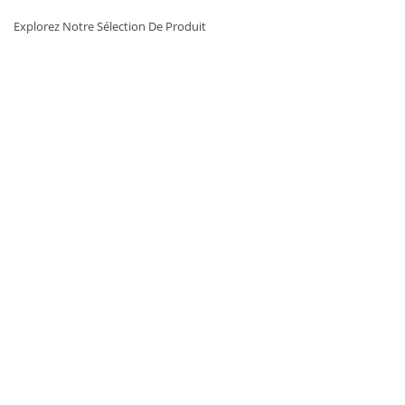
A
U
Explorez Notre Sélection De Produit
T
I
O
N