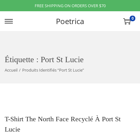
FREE SHIPPING ON ORDERS OVER $70
0
Poetrica
P
P
A
A
S
S
S
S
Étiquette :
Port St Lucie
E
E
R
R
Accueil
/
Produits Identifiés “port St Lucie”
À
A
L
U
A
C
N
O
A
N
T-Shirt The North Face Recyclé À Port St
V
T
Lucie
I
E
G
N