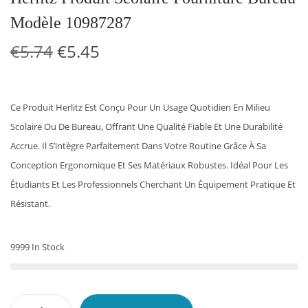
Modèle 10987287
L
L
€
5.74
€
5.45
E
E
P
P
R
R
Ce Produit Herlitz Est Conçu Pour Un Usage Quotidien En Milieu
I
I
Scolaire Ou De Bureau, Offrant Une Qualité Fiable Et Une Durabilité
X
X
Accrue. Il S’intègre Parfaitement Dans Votre Routine Grâce À Sa
I
A
Conception Ergonomique Et Ses Matériaux Robustes. Idéal Pour Les
N
C
Étudiants Et Les Professionnels Cherchant Un Équipement Pratique Et
I
T
Résistant.
T
U
I
E
9999 In Stock
A
L
L
E
É
S