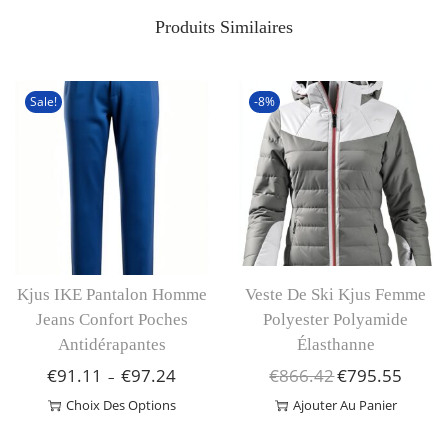
Z
Produits Similaires
P
R
O
Sale!
-8%
D
U
I
T
S
C
Kjus IKE Pantalon Homme
Veste De Ski Kjus Femme
O
Jeans Confort Poches
Polyester Polyamide
L
Antidérapantes
Élasthanne
A
€
91.11
€
97.24
€
866.42
€
795.55
P
L
L
–
I
L
E
E
Choix Des Options
Ajouter Au Panier
R
A
P
P
C
E