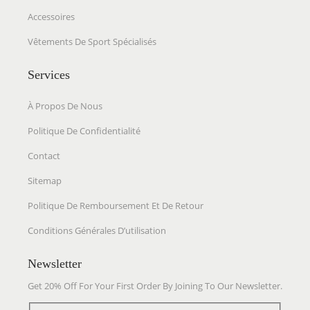
O
7
7
5
6
A
Accessoires
P
.
.
9
3
R
Vêtements De Sport Spécialisés
T
4
.
.
I
I
4
0
A
Services
O
.
0
T
N
À Propos De Nous
.
I
S
O
Politique De Confidentialité
P
N
Contact
E
S
Sitemap
U
.
V
Politique De Remboursement Et De Retour
L
E
E
Conditions Générales D’utilisation
N
S
T
Newsletter
O
Ê
P
Get 20% Off For Your First Order By Joining To Our Newsletter.
T
T