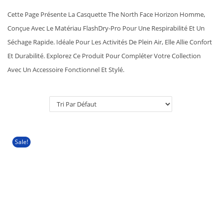
A
U
Cette Page Présente La Casquette The North Face Horizon Homme,
T
Conçue Avec Le Matériau FlashDry-Pro Pour Une Respirabilité Et Un
I
Séchage Rapide. Idéale Pour Les Activités De Plein Air, Elle Allie Confort
O
Et Durabilité. Explorez Ce Produit Pour Compléter Votre Collection
N
Avec Un Accessoire Fonctionnel Et Stylé.
Sale!